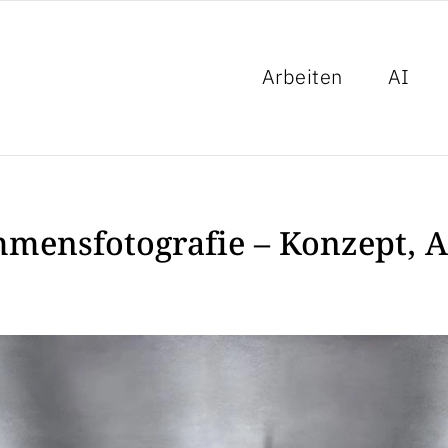
Arbeiten
AI
ensfotografie – Konzept, AI
ektur München