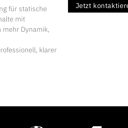
Jetzt kontaktier
 für statische
halte mit
ch mehr Dynamik,
rofessionell, klarer