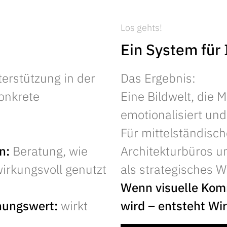
Los gehts!
Ein System für
erstützung in der
Das Ergebnis:
onkrete
Eine Bildwelt, die M
emotionalisiert und
Für mittelständisc
n:
Beratung, wie
Architekturbüros un
irkungsvoll genutzt
als strategisches 
Wenn visuelle Ko
nungswert:
wirkt
wird – entsteht Wi