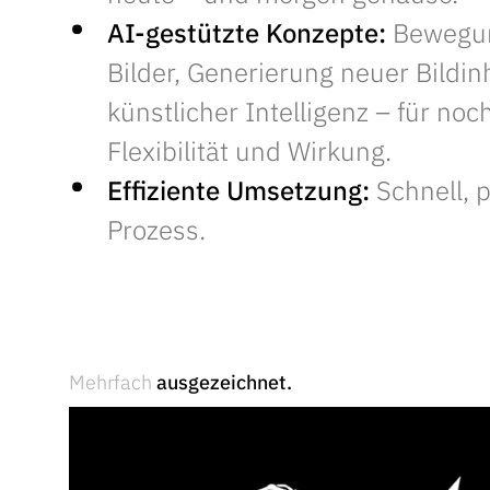
AI-gestützte Konzepte:
Bewegung
Bilder, Generierung neuer Bildin
künstlicher Intelligenz – für no
Flexibilität und Wirkung.
Effiziente Umsetzung:
Schnell, p
Prozess.
Mehrfach
ausgezeichnet.